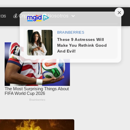
zas
💰 Criptos
🏛️ Nosotros