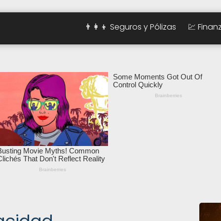
👨‍👩‍👦 Seguros y Pólizas
💹 Finan