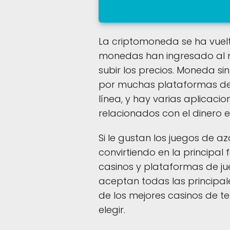
La criptomoneda se ha vuel
monedas han ingresado al 
subir los precios. Moneda s
por muchas plataformas de 
línea, y hay varias aplicac
relacionados con el dinero e
Si le gustan los juegos de az
convirtiendo en la principa
casinos y plataformas de ju
aceptan todas las principale
de los mejores casinos de t
elegir.