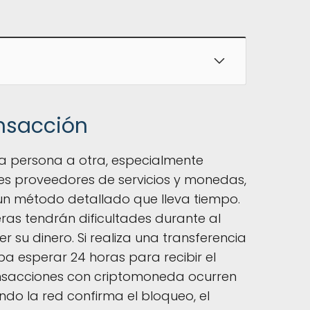
nsacción
na persona a otra, especialmente
es proveedores de servicios y monedas,
un método detallado que lleva tiempo.
eras tendrán dificultades durante al
 su dinero. Si realiza una transferencia
ba esperar 24 horas para recibir el
ransacciones con criptomoneda ocurren
do la red confirma el bloqueo, el