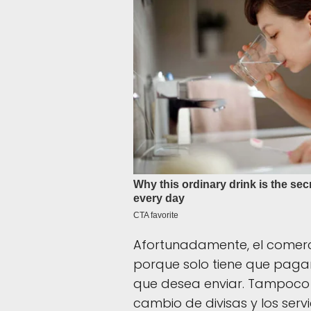
Afortunadamente, el comer
porque solo tiene que paga
que desea enviar. Tampoco 
cambio de divisas y los serv