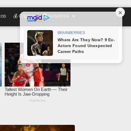
zas
💰 Criptos
🏛️ Nosotros